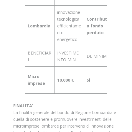
innovazione
tecnologica
Contributo
25.000.
Lombardia
efficientame
a fondo
€
nto
perduto
energetico
BENEFICIAR
INVESTIME
DE MINIMIS
STATO
I
NTO MIN.
Doman
Micro
10.000 €
Sì
a parti
imprese
dal 6/1
FINALITA’
La finalità generale del bando di Regione Lombardia è
quella di sostenere e promuovere investimenti delle
microimprese lombarde per interventi di innovazione