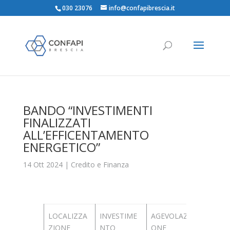
030 23076
info@confapibrescia.it
BANDO “INVESTIMENTI
FINALIZZATI
ALL’EFFICENTAMENTO
ENERGETICO”
14 Ott 2024
|
Credito e Finanza
LOCALIZZA
INVESTIME
AGEVOLAZI
IMPOR
ZIONE
NTO
ONE
STANZI