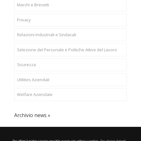
Marchi e Brevetti
Privacy
Relazioni Industriali e Sindacali
Selezione del Personale e Politiche Attive del Lavoro
Sicurezza
Utilities Aziendali
Welfare Aziendale
Archivio news »
CONFAPI BRESCIA
Via F.Lippi, 30 25134 Brescia P.Iva