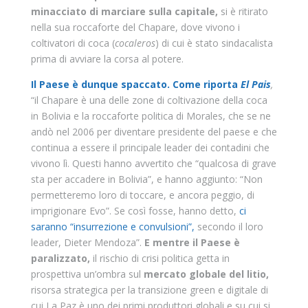
minacciato di marciare sulla capitale,
si è ritirato
nella sua roccaforte del Chapare, dove vivono i
coltivatori di coca (
cocaleros
) di cui è stato sindacalista
prima di avviare la corsa al potere.
Il Paese è dunque spaccato. Come riporta
El Pais
,
“il Chapare è una delle zone di coltivazione della coca
in Bolivia e la roccaforte politica di Morales, che se ne
andò nel 2006 per diventare presidente del paese e che
continua a essere il principale leader dei contadini che
vivono lì. Questi hanno avvertito che “qualcosa di grave
sta per accadere in Bolivia”, e hanno aggiunto: “Non
permetteremo loro di toccare, e ancora peggio, di
imprigionare Evo”. Se così fosse, hanno detto,
ci
saranno “insurrezione e convulsioni”,
secondo il loro
leader, Dieter Mendoza”.
E mentre il Paese è
paralizzato,
il rischio di crisi politica getta in
prospettiva un’ombra sul
mercato globale del litio,
risorsa strategica per la transizione green e digitale di
cui La Paz è uno dei primi produttori globali e su cui si