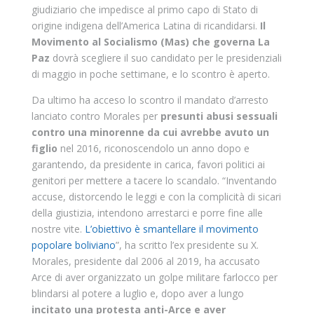
giudiziario che impedisce al primo capo di Stato di
origine indigena dell’America Latina di ricandidarsi.
Il
Movimento al Socialismo (Mas) che governa La
Paz
dovrà scegliere il suo candidato per le presidenziali
di maggio in poche settimane, e lo scontro è aperto.
Da ultimo ha acceso lo scontro il mandato d’arresto
lanciato contro Morales per
presunti abusi sessuali
contro una minorenne da cui avrebbe avuto un
figlio
nel 2016, riconoscendolo un anno dopo e
garantendo, da presidente in carica, favori politici ai
genitori per mettere a tacere lo scandalo. “Inventando
accuse, distorcendo le leggi e con la complicità di sicari
della giustizia, intendono arrestarci e porre fine alle
nostre vite.
L’obiettivo è smantellare il movimento
popolare boliviano
”, ha scritto l’ex presidente su X.
Morales, presidente dal 2006 al 2019, ha accusato
Arce di aver organizzato un golpe militare farlocco per
blindarsi al potere a luglio e, dopo aver a lungo
incitato una protesta anti-Arce e aver