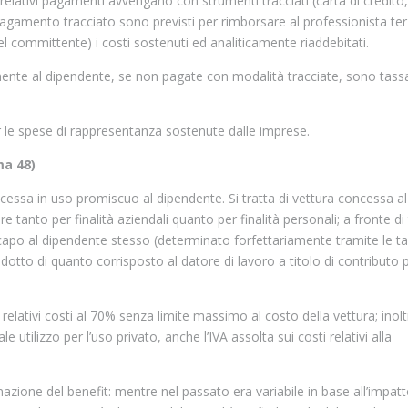
 relativi pagamenti avvengano con strumenti tracciati (carta di credito,
 pagamento tracciato sono previsti per rimborsare al professionista te
el committente) i costi sostenuti ed analiticamente riaddebitati.
ente al dipendente, se non pagate con modalità tracciate, sono tassa
per le spese di rappresentanza sostenute dalle imprese.
ma 48)
oncessa in uso promiscuo al dipendente. Si tratta di vettura concessa al
e tanto per finalità aziendali quanto per finalità personali; a fronte di 
n capo al dipendente stesso (determinato forfettariamente tramite le ta
tto di quanto corrisposto al datore di lavoro a titolo di contributo p
elativi costi al 70% senza limite massimo al costo della vettura; inolt
utilizzo per l’uso privato, anche l’IVA assolta sui costi relativi alla
nazione del benefit: mentre nel passato era variabile in base all’impat