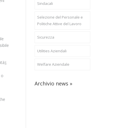
eni
Sindacali
Selezione del Personale e
Politiche Attive del Lavoro
Sicurezza
ile
ibile
Utilities Aziendali
tà);
Welfare Aziendale
 o
Archivio news »
che