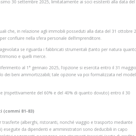
ssimo 30 settembre 2025, limitatamente ai soci esistenti alla data del
uali che, in relazione agli immobili posseduti alla data del 31 ottobre 
 per confluire nella sfera personale dell’imprenditore.
 agevolata se riguarda i fabbricati strumentali (tanto per natura quant
atrimonio e quelli merce.
 riferimento al 1° gennaio 2025, l’opzione si esercita entro il 31 maggi
llo dei beni ammortizzabili; tale opzione va poi formalizzata nel model
te (rispettivamente del 60% e del 40% di quanto dovuto) entro il 30
ti (commi 81-83)
r trasferte (alberghi, ristoranti, nonché viaggio e trasporto mediante
axi) eseguite da dipendenti e amministratori sono deducibili in capo