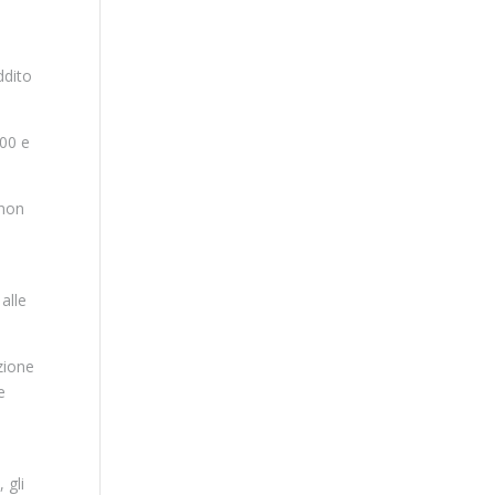
ddito
000 e
 non
alle
azione
e
 gli