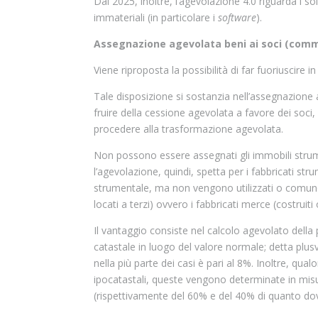
Dal 2025, inoltre, l’agevolazione 4.0 riguarda i so
immateriali (in particolare i
software
).
Assegnazione agevolata beni ai soci (comm
Viene riproposta la possibilità di far fuoriuscire 
Tale disposizione si sostanzia nell’assegnazione a
fruire della cessione agevolata a favore dei soci,
procedere alla trasformazione agevolata.
Non possono essere assegnati gli immobili strumen
l’agevolazione, quindi, spetta per i fabbricati st
strumentale, ma non vengono utilizzati o comunque 
locati a terzi) ovvero i fabbricati merce (costruiti
Il vantaggio consiste nel calcolo agevolato della
catastale in luogo del valore normale; detta plu
nella più parte dei casi è pari al 8%. Inoltre, qua
ipocatastali, queste vengono determinate in misu
(rispettivamente del 60% e del 40% di quanto do