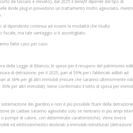
mporto da tassare è elevato), dal 2025 il
benefit
dipende dal tipo di
quelle ibride plug-in prevedono un trattamento molto agevolato, mentr
o.
uo al dipendente continua ad essere la modalità che risulta
fiscale, ma tale vantaggio si è assottigliato.
anno fatte caso per caso.
era della Legge di Bilancio; le spese per il recupero del patrimonio edil
sura di detrazione, per il 2025, pari al 50% per i fabbricati adibiti ad
ari al 36% per gli altri immobili (misure che saranno ulteriormente rid
e 30% per altri immobili). Viene confermato il tetto di spesa per immob
 sistemazione dei giardini) e non è più possibile fruire della detrazion
ione (le caldaie saranno agevolate solo se rientrano in più ampi inter
idi o pompe di calore, con determinate caratteristiche). Viene invece
mobili ed elettrodomestici destinati a immobili ristrutturati (detrazion