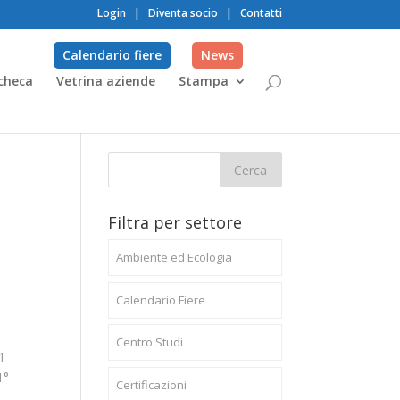
Login
|
Diventa socio
|
Contatti
Calendario fiere
News
checa
Vetrina aziende
Stampa
i
Filtra per settore
Ambiente ed Ecologia
Calendario Fiere
Centro Studi
1
1°
Certificazioni