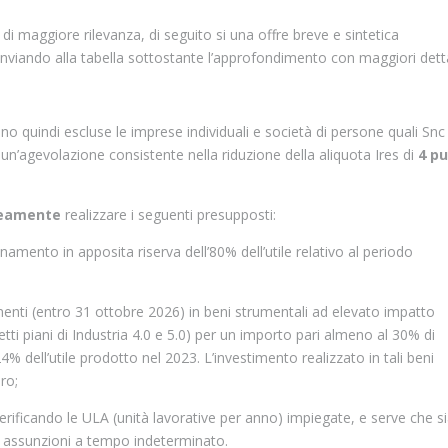
i di maggiore rilevanza, di seguito si una offre breve e sintetica
rinviando alla tabella sottostante l’approfondimento con maggiori detta
sono quindi escluse le imprese individuali e società di persone quali Snc
 un’agevolazione consistente nella riduzione della aliquota Ires di
4 pu
.
eamente
realizzare i seguenti presupposti:
amento in apposita riserva dell’80% dell’utile relativo al periodo
imenti (entro 31 ottobre 2026) in beni strumentali ad elevato impatto
tti piani di Industria 4.0 e 5.0) per un importo pari almeno al 30% di
 dell’utile prodotto nel 2023. L’investimento realizzato in tali beni
ro;
erificando le ULA (unità lavorative per anno) impiegate, e serve che s
n assunzioni a tempo indeterminato.