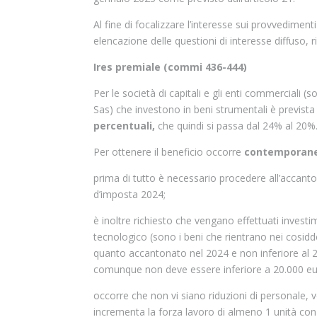
Al fine di focalizzare l’interesse sui provvediment
elencazione delle questioni di interesse diffuso, 
Ires premiale (commi 436-444)
Per le società di capitali e gli enti commerciali (
Sas) che investono in beni strumentali è prevista
percentuali,
che quindi si passa dal 24% al 20%
Per ottenere il beneficio occorre
contemporan
prima di tutto è necessario procedere all’accanton
d’imposta 2024;
è inoltre richiesto che vengano effettuati invest
tecnologico (sono i beni che rientrano nei cosidde
quanto accantonato nel 2024 e non inferiore al 24%
comunque non deve essere inferiore a 20.000 eu
occorre che non vi siano riduzioni di personale, v
incrementa la forza lavoro di almeno 1 unità co