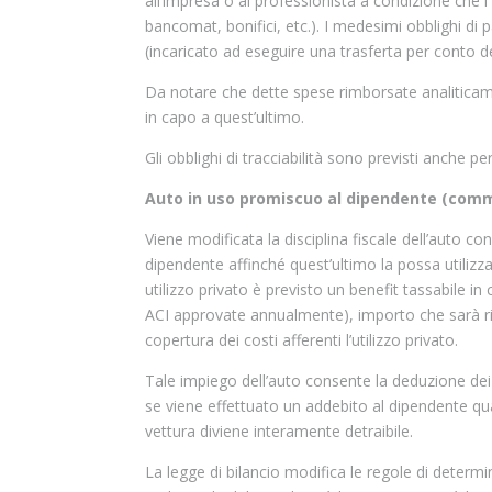
all’impresa o al professionista a condizione che i
bancomat, bonifici, etc.). I medesimi obblighi di
(incaricato ad eseguire una trasferta per conto d
Da notare che dette spese rimborsate analiticam
in capo a quest’ultimo.
Gli obblighi di tracciabilità sono previsti anche 
Auto in uso promiscuo al dipendente (com
Viene modificata la disciplina fiscale dell’auto c
dipendente affinché quest’ultimo la possa utilizzar
utilizzo privato è previsto un benefit tassabile i
ACI approvate annualmente), importo che sarà rido
copertura dei costi afferenti l’utilizzo privato.
Tale impiego dell’auto consente la deduzione dei r
se viene effettuato un addebito al dipendente quale 
vettura diviene interamente detraibile.
La legge di bilancio modifica le regole di determi