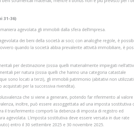
li beni strumentali materiali, mentre il bonus non è più previsto per i b
i 31-36)
in maniera agevolata gli immobili dalla sfera dell’impresa.
gevolata dei beni della società ai soci; con analoghe regole, è possib
 ovvero quando la società abbia prevalente attività immobiliare, è poss
tali per destinazione (ossia quelli materialmente impiegati nell’attivi
rumentali per natura (ossia quelli che hanno una categoria catastale
sono locati a terzi), gli immobili patrimonio (abitativi non utilizzati
 o acquistati per la successiva rivendita).
 plusvalenza che si viene a generare, potendo far riferimento al valore
svalenza, inoltre, può essere assoggettata ad una imposta sostitutiva 
lora il trasferimento comporti la debenza di imposta di registro ed
ra agevolata. L’imposta sostitutiva deve essere versata in due rate
vuto) entro il 30 settembre 2025 e 30 novembre 2025.