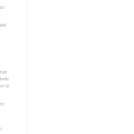
rzo
bili
tale
belle
er la
re,
to