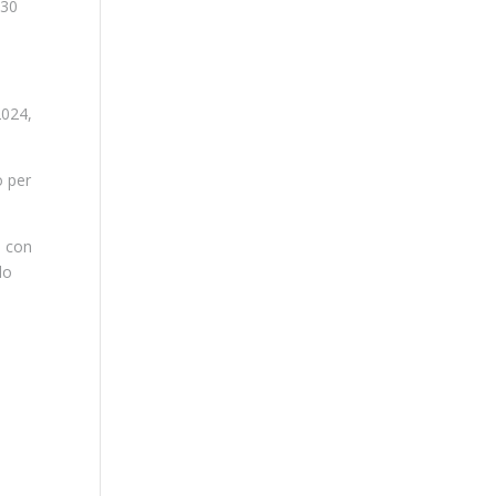
 30
2024,
o per
o con
lo