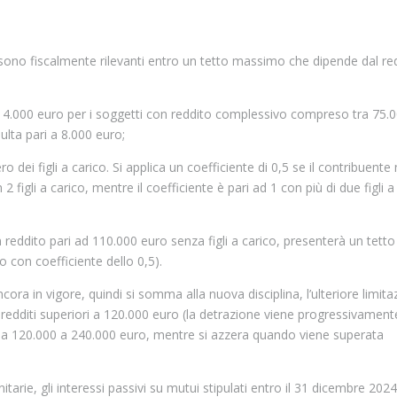
e sono fiscalmente rilevanti entro un tetto massimo che dipende dal re
i a 14.000 euro per i soggetti con reddito complessivo compreso tra 75.
sulta pari a 8.000 euro;
dei figli a carico. Si applica un coefficiente di 0,5 se il contribuente
n 2 figli a carico, mentre il coefficiente è pari ad 1 con più di due figli a
reddito pari ad 110.000 euro senza figli a carico, presenterà un tetto 
o con coefficiente dello 0,5).
cora in vigore, quindi si somma alla nuova disciplina, l’ulteriore limit
 redditi superiori a 120.000 euro (la detrazione viene progressivament
da 120.000 a 240.000 euro, mentre si azzera quando viene superata
arie, gli interessi passivi su mutui stipulati entro il 31 dicembre 2024,