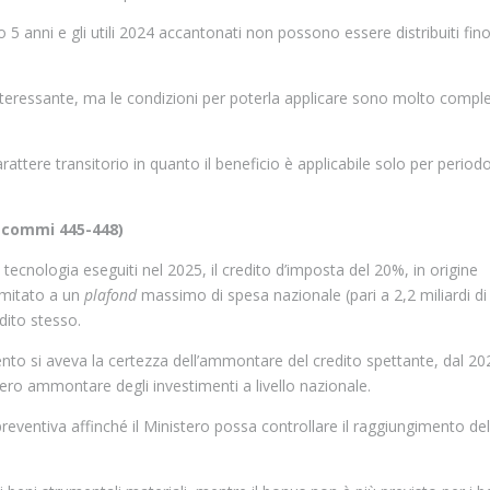
5 anni e gli utili 2024 accantonati non possono essere distribuiti fino
nteressante, ma le condizioni per poterla applicare sono molto compl
attere transitorio in quanto il beneficio è applicabile solo per period
 (commi 445-448)
 tecnologia eseguiti nel 2025, il credito d’imposta del 20%, in origine
imitato a un
plafond
massimo di spesa nazionale (pari a 2,2 miliardi di
edito stesso.
ento si aveva la certezza dell’ammontare del credito spettante, dal 20
tero ammontare degli investimenti a livello nazionale.
eventiva affinché il Ministero possa controllare il raggiungimento del