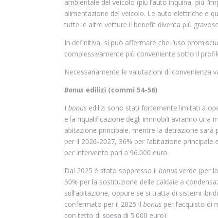
ambientale del veicolo (più l’auto inquina, più l’i
alimentazione del veicolo. Le auto elettriche e 
tutte le altre vetture il benefit diventa più gravos
In definitiva, si può affermare che l’uso promisc
complessivamente più conveniente sotto il profilo 
Necessariamente le valutazioni di convenienza v
Bonus
edilizi (commi 54-56)
I
bonus
edilizi sono stati fortemente limitati a op
e la riqualificazione degli immobili avranno una mi
abitazione principale, mentre la detrazione sarà p
per il 2026-2027, 36% per l’abitazione principale 
per intervento pari a 96.000 euro.
Dal 2025 è stato soppresso il
bonus
verde (per la
50% per la sostituzione delle caldaie a condensaz
sull’abitazione, oppure se si tratta di sistemi ibr
confermato per il 2025 il
bonus
per l’acquisto di 
con tetto di spesa di 5.000 euro).