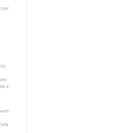
e per
izio
otte
ile e
e
venti
e 50%