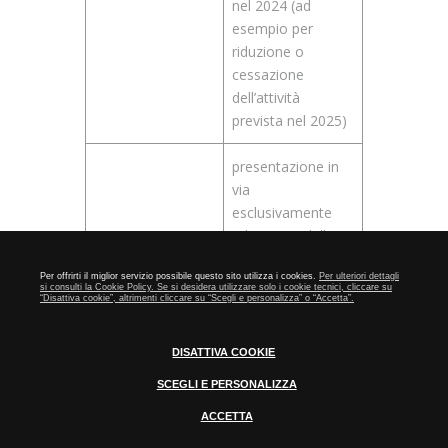
nel 2024 (ad
esempio per
riduzione o
cessazione
dell’attività
prevista nel 2025)
presentazione in
via
esclusivamente
telematica della
dichiarazione delle
Per offrirti il miglior servizio possibile questo sito utilizza i cookies.
Per ulteriori dettagli
retribuzioni effettiv
si consulti la Cookie Policy. Se si desidera utilizzare solo i cookie tecnici, cliccare su
“Disattiva cookie”, altrimenti cliccare su “Scegli e personalizza” o “Accetta”.
28 febbraio
amente
2025
corrisposte
nell’anno 2024,
DISATTIVA COOKIE
comprensive
SCEGLI E PERSONALIZZA
dell’eventuale
ACCETTA
comunicazione del
Cookie Policy
pagamento in 4