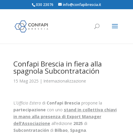
030 23076
info@confapibrescia.it
Confapi Brescia in fiera alla
spagnola Subcontratación
15 Mag 2025
|
Internazionalizzazione
L’
Ufficio Estero
di
Confapi Brescia
propone la
partecipazione
con uno
stand in collettiva chiavi
in mano alla presenza di Export Manager
dell’Associazione
all’edizione
2025
di
Subcontratación
di
Bilbao
,
Spagna
.