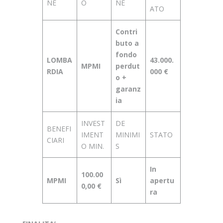
NE
O
NE
ATO
Contri
buto a
fondo
LOMBA
43.000.
MPMI
perdut
RDIA
000 €
o +
garanz
ia
INVEST
DE
BENEFI
IMENT
MINIMI
STATO
CIARI
O MIN.
S
In
100.00
MPMI
Sì
apertu
0,00 €
ra