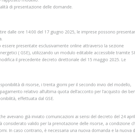
alità di presentazione delle domande.
tire dalle ore 14:00 del 17 giugno 2025, le imprese possono presentare
a.
 essere presentate esclusivamente online attraverso la sezione
 energetici ( GSE), utilizzando un modulo editabile accessibile tramite S
odifica il precedente decreto direttoriale del 15 maggio 2025. Le
onibilità di risorse, i trenta giorni per il secondo invio del modello,
 pagamento relativo all’ultima quota dell’acconto per l’acquisto dei ben
nibilità, effettuata dal GSE.
he avevano già inviato comunicazioni ai sensi del decreto del 24 apri
sarà considerato valido per la prenotazione delle risorse, a condizione c
orni. In caso contrario, è necessaria una nuova domanda e la nuova 