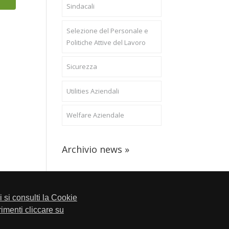
Sindacali
Selezione del Personale e
Politiche Attive del Lavoro
Sicurezza
Utilities Aziendali
Welfare Aziendale
Archivio news »
li si consulti la Cookie
trimenti cliccare su