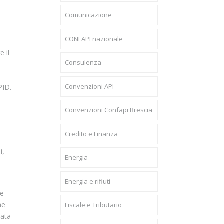
Comunicazione
CONFAPI nazionale
 il
Consulenza
Convenzioni API
PID.
Convenzioni Confapi Brescia
Credito e Finanza
i,
Energia
Energia e rifiuti
le
he
Fiscale e Tributario
data