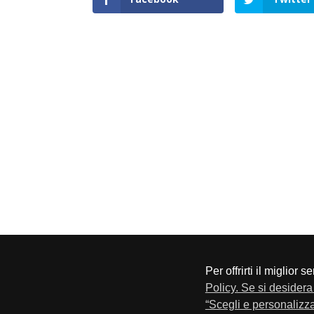
Per offrirti il miglior 
CONFAPI BRESCIA
Via F.Lippi, 30 25134 Bresci
Policy. Se si desidera 
Privacy e Cookie Policy
“Scegli e personalizza