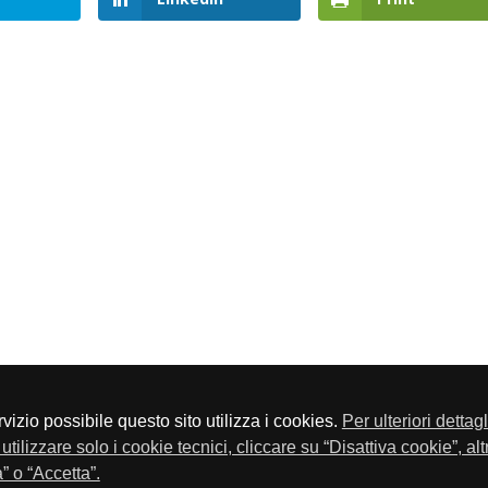
servizio possibile questo sito utilizza i cookies.
Per ulteriori dettag
a P.Iva 01548020179 - Telefono 030-23076 - Fax 030-2304108
utilizzare solo i cookie tecnici, cliccare su “Disattiva cookie”, al
” o “Accetta”.