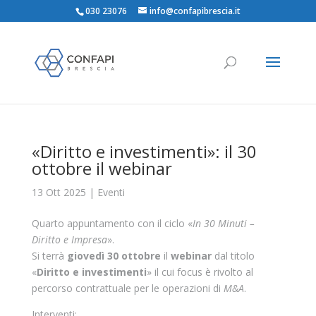
030 23076
info@confapibrescia.it
«Diritto e investimenti»: il 30
ottobre il webinar
13 Ott 2025
|
Eventi
Quarto appuntamento con il ciclo «
In 30 Minuti –
Diritto e Impresa
».
Si terrà
giovedì 30 ottobre
il
webinar
dal titolo
«
Diritto e investimenti
» il cui focus è rivolto al
percorso contrattuale per le operazioni di
M&A
.
Interventi: