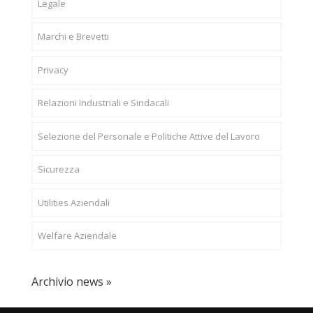
Legale
Marchi e Brevetti
Privacy
Relazioni Industriali e Sindacali
Selezione del Personale e Politiche Attive del Lavoro
Sicurezza
Utilities Aziendali
Welfare Aziendale
Archivio news »