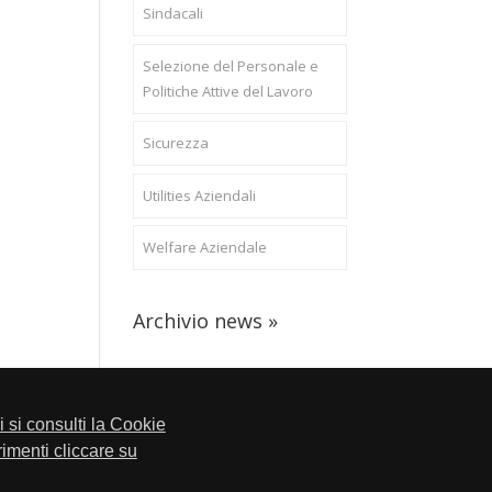
Sindacali
Selezione del Personale e
Politiche Attive del Lavoro
Sicurezza
Utilities Aziendali
Welfare Aziendale
Archivio news »
li si consulti la Cookie
trimenti cliccare su