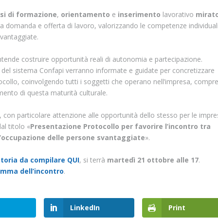
si di formazione
,
orientamento
e
inserimento
lavorativo
mirat
 tra domanda e offerta di lavoro, valorizzando le competenze individual
vantaggiate.
intende costruire opportunità reali di autonomia e partecipazione.
 del sistema Confapi verranno informate e guidate per concretizzare
collo, coinvolgendo tutti i soggetti che operano nell’impresa, compres
mento di questa maturità culturale.
do, con particolare attenzione alle opportunità dello stesso per le impre
l titolo «
Presentazione Protocollo per favorire l’incontro tra
l’occupazione delle persone svantaggiate
».
atoria da compilare QUI
, si terrà
martedì 21 ottobre alle 17
.
ramma dell’incontro
.
LinkedIn
Print