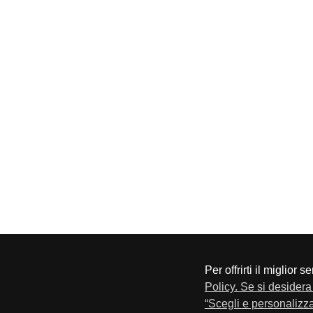
Per offrirti il miglior 
CONFAPI BRESCIA
Via F.Lippi, 30 25134 Bresci
Policy. Se si desidera 
Privacy e Cookie Policy
“Scegli e personalizza