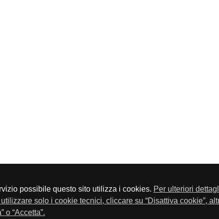
servizio possibile questo sito utilizza i cookies.
Per ulteriori dettag
a P.Iva 01548020179 - Telefono 030-23076 - Fax 030-2304108
utilizzare solo i cookie tecnici, cliccare su “Disattiva cookie”, al
” o “Accetta”.