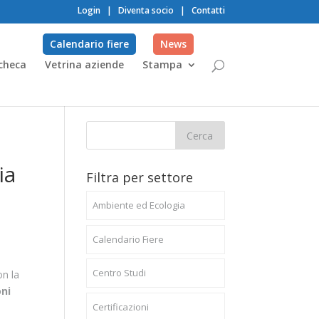
Login
|
Diventa socio
|
Contatti
Calendario fiere
News
checa
Vetrina aziende
Stampa
ia
Filtra per settore
Ambiente ed Ecologia
Calendario Fiere
Centro Studi
n la
oni
Certificazioni