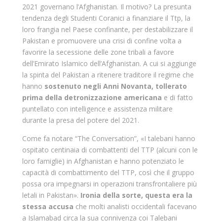
2021 governano l’Afghanistan. Il motivo? La presunta
tendenza degli Studenti Coranici a finanziare il Ttp, la
loro frangia nel Paese confinante, per destabilizzare il
Pakistan e promuovere una crisi di confine volta a
favorire la secessione delle zone tribali a favore
dell’Emirato Islamico dell’Afghanistan. A cui si aggiunge
la spinta del Pakistan a ritenere traditore il regime che
hanno
sostenuto negli Anni Novanta, tollerato
prima della detronizzazione americana
e di fatto
puntellato con intelligence e assistenza militare
durante la presa del potere del 2021.
Come fa notare “The Conversation”, «I talebani hanno
ospitato centinaia di combattenti del TTP (alcuni con le
loro famiglie) in Afghanistan e hanno potenziato le
capacità di combattimento del TTP, così che il gruppo
possa ora impegnarsi in operazioni transfrontaliere più
letali in Pakistan».
Ironia della sorte, questa era la
stessa accusa
che molti analisti occidentali facevano
a Islamabad circa la sua connivenza coi Talebani