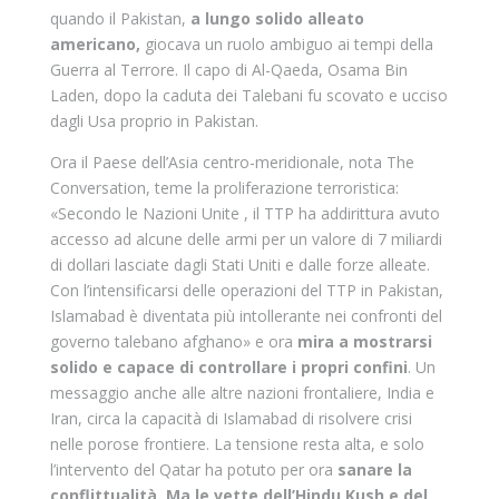
quando il Pakistan,
a lungo solido alleato
americano,
giocava un ruolo ambiguo ai tempi della
Guerra al Terrore. Il capo di Al-Qaeda, Osama Bin
Laden, dopo la caduta dei Talebani fu scovato e ucciso
dagli Usa proprio in Pakistan.
Ora il Paese dell’Asia centro-meridionale, nota The
Conversation, teme la proliferazione terroristica:
«Secondo le Nazioni Unite , il TTP ha addirittura avuto
accesso ad alcune delle armi per un valore di 7 miliardi
di dollari lasciate dagli Stati Uniti e dalle forze alleate.
Con l’intensificarsi delle operazioni del TTP in Pakistan,
Islamabad è diventata più intollerante nei confronti del
governo talebano afghano» e ora
mira a mostrarsi
solido e capace di controllare i propri confini
. Un
messaggio anche alle altre nazioni frontaliere, India e
Iran, circa la capacità di Islamabad di risolvere crisi
nelle porose frontiere. La tensione resta alta, e solo
l’intervento del Qatar ha potuto per ora
sanare la
conflittualità. Ma le vette dell’Hindu Kush e del