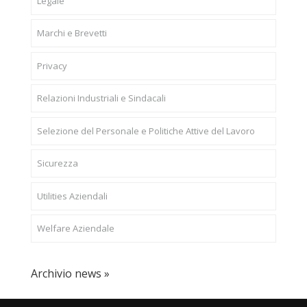
Legale
Marchi e Brevetti
Privacy
Relazioni Industriali e Sindacali
Selezione del Personale e Politiche Attive del Lavoro
Sicurezza
Utilities Aziendali
Welfare Aziendale
Archivio news »