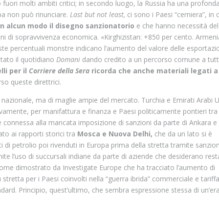
ori molti ambiti critici; in secondo luogo, la Russia ha una profond
opa non può rinunciare.
Last but not least,
ci sono i Paesi “cerniera”, in 
in alcun modo il disegno sanzionatorio
e che hanno necessità del
ni di sopravvivenza economica. «Kirghizistan: +850 per cento. Armeni
te percentuali monstre indicano l’aumento del valore delle esportazio
tato il quotidiano
Domani
dando credito a un percorso comune a tut
li per il
Corriere della Sera
ricorda che anche materiali legati a
o queste direttrici.
ica nazionale, ma di maglie ampie del mercato. Turchia e Emirati Arabi U
tivamente, per manifattura e finanza e Paesi politicamente pontieri tra
è connessa alla mancata imposizione di sanzioni da parte di Ankara e
o ai rapporti storici tra
Mosca e Nuova Delhi,
che da un lato si è
ti di petrolio poi rivenduti in Europa prima della stretta tramite sanzion
te l’uso di succursali indiane da parte di aziende che desiderano rest
 come dimostrato da Investigate Europe che ha tracciato l’aumento di
 stretta per i Paesi coinvolti nella “guerra ibrida” commerciale e tariffa
dard. Principio, quest’ultimo, che sembra espressione stessa di un’er