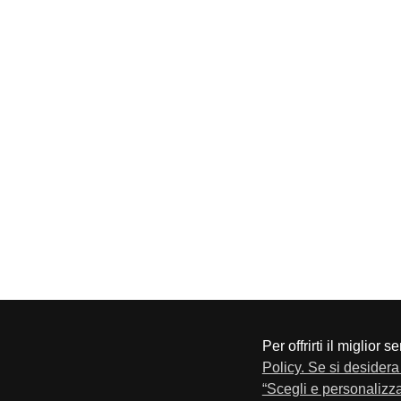
Per offrirti il miglior 
CONFAPI BRESCIA
Via F.Lippi, 30 25134 Bresci
Policy. Se si desidera 
Privacy e Cookie Policy
“Scegli e personalizza