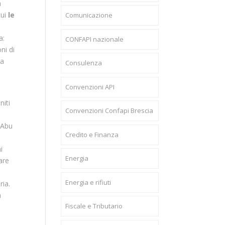
a
cui
le
Comunicazione
a:
CONFAPI nazionale
ni di
ta
Consulenza
Convenzioni API
niti
Convenzioni Confapi Brescia
 Abu
Credito e Finanza
i
Energia
are
Energia e rifiuti
ria.
a
Fiscale e Tributario