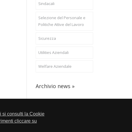
Sindacali
Selezione del Personale e
Politiche Attive del Lavoro
Sicurezza
Utilities Aziendali
Welfare Aziendale
Archivio news »
li si consulti la Cookie
trimenti cliccare su