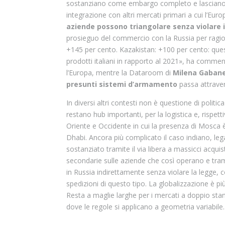
sostanziano come embargo completo e lasciano fu
integrazione con altri mercati primari a cui l’Eur
aziende possono triangolare senza violare 
prosieguo del commercio con la Russia per ragio
+145 per cento. Kazakistan: +100 per cento: ques
prodotti italiani in rapporto al 2021», ha commen
l’Europa, mentre la Dataroom di
Milena Gabanel
presunti sistemi d’armamento
passa attravers
In diversi altri contesti non è questione di polit
restano hub importanti, per la logistica e, rispet
Oriente e Occidente in cui la presenza di Mosca 
Dhabi. Ancora più complicato il caso indiano, legat
sostanziato tramite il via libera a massicci acquis
secondarie sulle aziende che così operano e trami
in Russia indirettamente senza violare la legge,
spedizioni di questo tipo. La globalizzazione è più
Resta a maglie larghe per i mercati a doppio stan
dove le regole si applicano a geometria variabile.