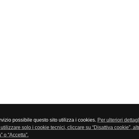
servizio possibile questo sito utilizza i cookies.
Per ulteriori dettag
a P.Iva 01548020179 - Telefono 030-23076 - Fax 030-2304108
utilizzare solo i cookie tecnici, cliccare su “Disattiva cookie”, al
” o “Accetta”.