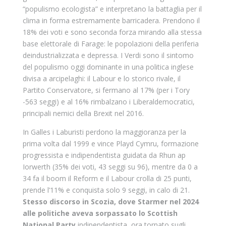
“populismo ecologista” e interpretano la battaglia per il
clima in forma estremamente barricadera. Prendono il
18% dei voti e sono seconda forza mirando alla stessa
base elettorale di Farage: le popolazioni della periferia
deindustrializzata e depressa. I Verdi sono il sintomo
del populismo oggi dominante in una politica inglese
divisa a arcipelaghi: il Labour e lo storico rivale, il
Partito Conservatore, si fermano al 17% (per i Tory
-563 seggi) e al 16% rimbalzano i Liberaldemocratici,
principali nemici della Brexit nel 2016.
In Galles i Laburisti perdono la maggioranza per la
prima volta dal 1999 e vince Playd Cymru, formazione
progressista e indipendentista guidata da Rhun ap
Iorwerth (35% dei voti, 43 seggi su 96), mentre da 0 a
34 fa il boom il Reform e il Labour crolla di 25 punti,
prende l’11% e conquista solo 9 seggi, in calo di 21.
Stesso discorso in Scozia, dove Starmer nel 2024
alle politiche aveva sorpassato lo Scottish
National Party
indipendentista, ora tornato sugli