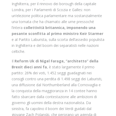
Inghilterra, per il rinnovo dei borough della capitale
Londra, per i Parlamenti di Scozia e Galles: non
un’elezione politica parlamentare ma sostanzialmente
una tornata che ha chiamato alle urne pressoché
l’intera
collettività britannica, imponendo una
pesante sconfitta al primo ministro Keir Starmer
e al Partito Laburista, sulla scorta dell’assedio populista
in Inghilterra e del boom dei separatisti nelle nazioni
celtiche.
Il
Reform Uk di Nigel Farage, “architetto” della
Brexit dieci anni fa
, è stato largamente il primo
partito: 26% dei voti, 1.452 seggi guadagnati nei
consigli contro una perdita di 1.498 seggi dei Laburisti,
una diffusione dal Northumberland alla Cornovaglia e
la conquista della maggioranza in 14 contee hanno
fatto sbarcare dalla contestazione alle ambizioni di
governo gli uomini della destra nazionalista. Da
sinistra, fa capolino il boom dei Verdi guidati dal
giovane Zach Polanski, che perorano un agenda di