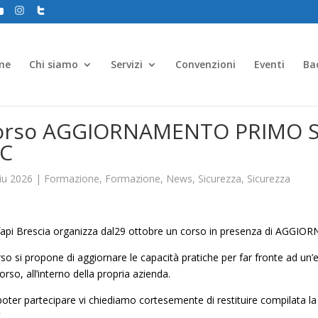
me
Chi siamo
Servizi
Convenzioni
Eventi
Ba
orso AGGIORNAMENTO PRIMO 
/C
iu 2026
|
Formazione
,
Formazione
,
News
,
Sicurezza
,
Sicurezza
api Brescia organizza dal29 ottobre un corso in presenza di 
orso si propone di aggiornare le capacità pratiche per far fronte ad un’
rso, all’interno della propria azienda.
poter partecipare vi chiediamo cortesemente di restituire compilata l
K
.