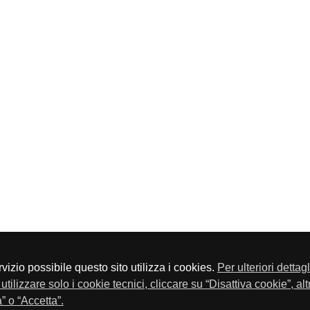
servizio possibile questo sito utilizza i cookies.
Per ulteriori dettag
a P.Iva 01548020179 - Telefono 030-23076 - Fax 030-2304108
utilizzare solo i cookie tecnici, cliccare su “Disattiva cookie”, al
” o “Accetta”.