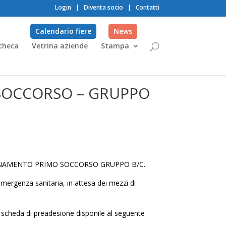
Login
|
Diventa socio
|
Contatti
Calendario fiere
News
checa
Vetrina aziende
Stampa
SOCCORSO – GRUPPO
AGGIORNAMENTO PRIMO SOCCORSO GRUPPO B/C.
emergenza sanitaria, in attesa dei mezzi di
a scheda di preadesione disponile al seguente