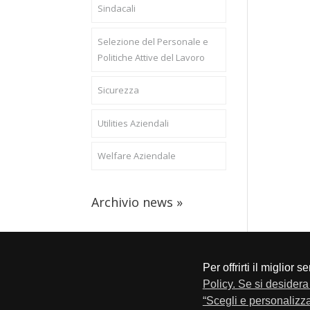
Sindacali
Selezione del Personale e
Politiche Attive del Lavoro
Sicurezza
Utilities Aziendali
Welfare Aziendale
Archivio news »
Per offrirti il miglior 
CONFAPI BRESCIA
Via F.Lippi, 30 25134 Bresci
Policy. Se si desidera 
Privacy e Cookie Policy
“Scegli e personalizza