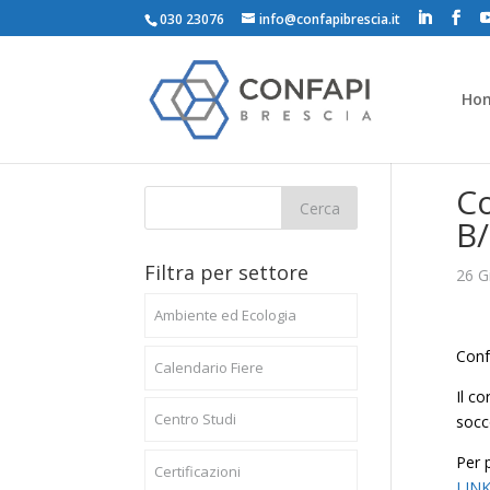
030 23076
info@confapibrescia.it
Ho
C
B
Filtra per settore
26 G
Ambiente ed Ecologia
Conf
Calendario Fiere
Il c
Centro Studi
socco
Per 
Certificazioni
LIN