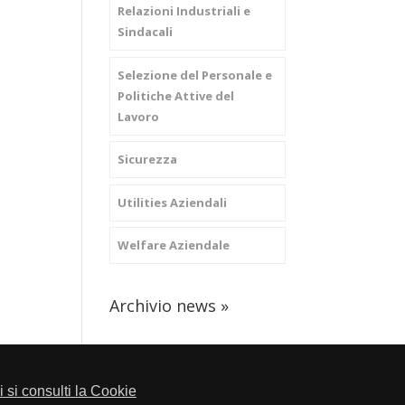
Relazioni Industriali e
Sindacali
Selezione del Personale e
Politiche Attive del
Lavoro
Sicurezza
Utilities Aziendali
Welfare Aziendale
Archivio news »
li si consulti la Cookie