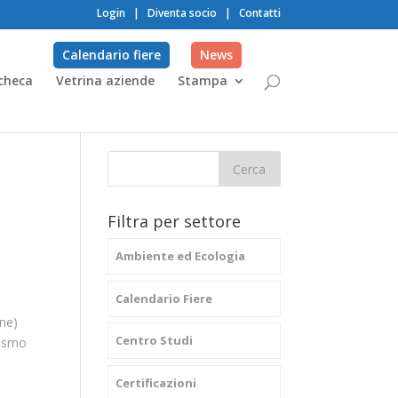
Login
|
Diventa socio
|
Contatti
Calendario fiere
News
checa
Vetrina aziende
Stampa
Filtra per settore
Ambiente ed Ecologia
Calendario Fiere
ane)
Centro Studi
nismo
Certificazioni