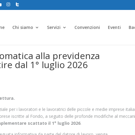
me
Chi siamo
Servizi
Convenzioni
Eventi
Ba
omatica alla previdenza
re dal 1° luglio 2026
ettura.
 per i lavoratori e le lavoratrici delle piccole e medie imprese itali
prese iscritte al Fondo, a seguito delle profonde modifiche al mecca
lementare scattato il 1° luglio 2026
.
deguata informativa da parte del datore di lavoro, venga