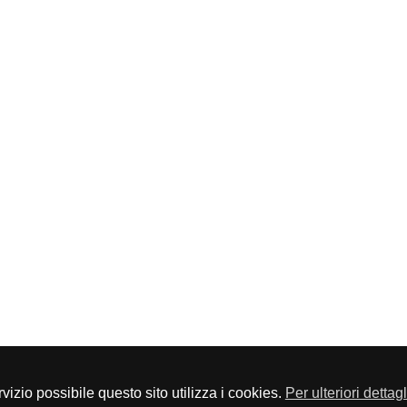
servizio possibile questo sito utilizza i cookies.
Per ulteriori dettag
ia P.Iva 01548020179 - Telefono 030-23076 - Fax 030-2304108