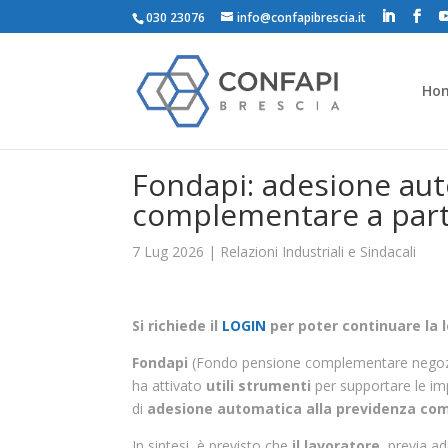
030 23076
info@confapibrescia.it
Ho
Fondapi: adesione aut
complementare a parti
7 Lug 2026
|
Relazioni Industriali e Sindacali
Si richiede il
LOGIN
per poter continuare la l
Fondapi
(Fondo pensione complementare negoziale
ha attivato
utili strumenti
per supportare le im
di
adesione automatica alla previdenza comp
In sintesi, è previsto che
il lavoratore
, previa a