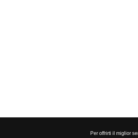
Per offrirti il miglior 
CONFAPI BRESCIA
Via F.Lippi, 30 25134 Bresc