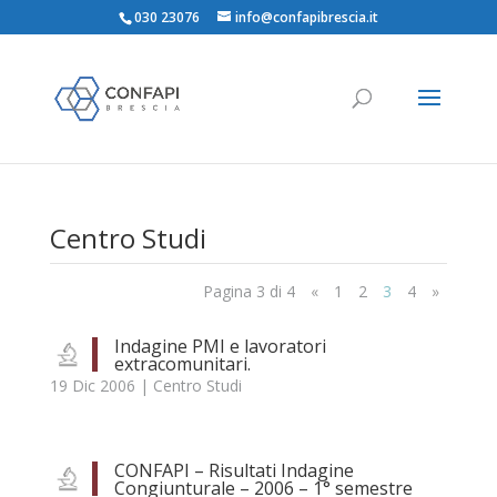
030 23076
info@confapibrescia.it
Centro Studi
Pagina 3 di 4
«
1
2
3
4
»
Indagine PMI e lavoratori
extracomunitari.
19 Dic 2006
|
Centro Studi
CONFAPI – Risultati Indagine
Congiunturale – 2006 – 1° semestre