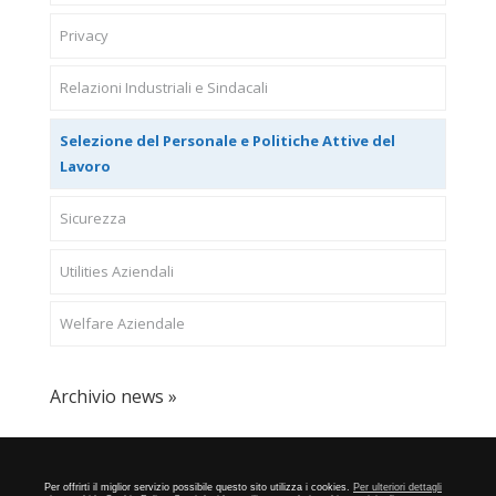
Privacy
Relazioni Industriali e Sindacali
Selezione del Personale e Politiche Attive del
Lavoro
Sicurezza
Utilities Aziendali
Welfare Aziendale
Archivio news »
CONFAPI BRESCIA
Via F.Lippi, 30 25134 Brescia P.Iva
Per offrirti il miglior servizio possibile questo sito utilizza i cookies.
Per ulteriori dettagli