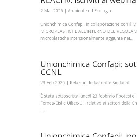
REACH»: iscriviti al webin
2 Mar 2026
|
Ambiente ed Ecologia
Unionchimica Confapi, in collaborazione con il
MICROPLASTICHE ALL’INTERNO DEL REGOLAMENTO
microplastiche intenzionalmente aggiunte nei...
Unionchimica Confapi: sott
CCNL
23 Feb 2026
|
Relazioni Industriali e Sindacali
È stata sottoscritta lunedì 23 febbraio l’ipotesi 
Femca-Cisl e Uiltec-Uil, relativo ai settori della 
Il...
Unionchimica Confapi: ipo