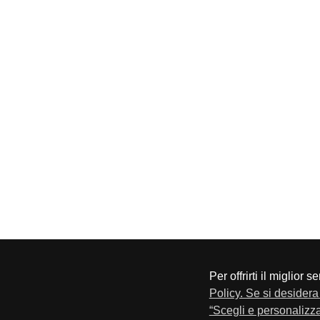
Per offrirti il miglior 
CONFAPI BRESCIA
Via F.Lippi, 30 25134 Bresci
Policy. Se si desidera 
Privacy e Cookie Policy
“Scegli e personalizza