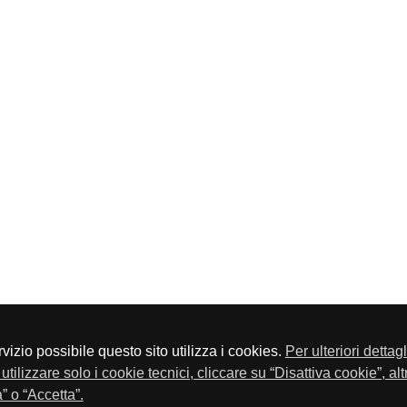
servizio possibile questo sito utilizza i cookies.
Per ulteriori dettag
a P.Iva 01548020179 - Telefono 030-23076 - Fax 030-2304108
utilizzare solo i cookie tecnici, cliccare su “Disattiva cookie”, al
” o “Accetta”.