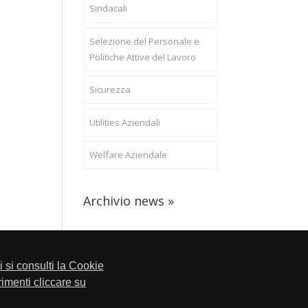
Sindacali
Selezione del Personale e
Politiche Attive del Lavoro
Sicurezza
Utilities Aziendali
Welfare Aziendale
Archivio news »
li si consulti la Cookie
trimenti cliccare su