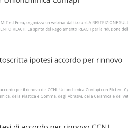
ar Unionchimica Confapi
 MIMIT ed Enea, organizza un webinar dal titolo «LA RESTRIZIONE SUL
 REACH. La spinta del Regolamento REACH per la riduzione del
oscritta ipotesi accordo per rinnovo
di accordo per il rinnovo del CCNL Unionchimica-Confapi con Filctem-Cg
Chimica, della Plastica e Gomma, degli Abrasivi, della Ceramica e del Ve
tesi di accordo per rinnovo CCNL