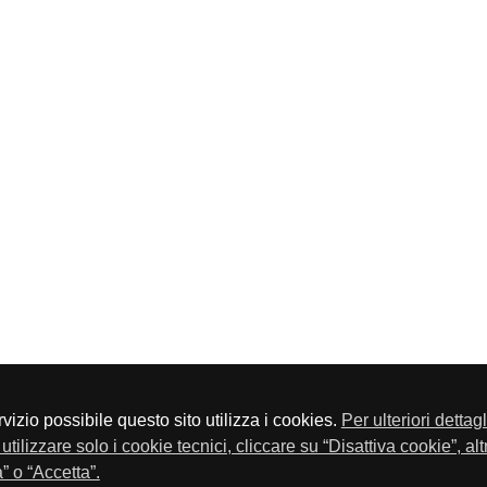
servizio possibile questo sito utilizza i cookies.
Per ulteriori dettag
a P.Iva 01548020179 - Telefono 030-23076 - Fax 030-2304108
utilizzare solo i cookie tecnici, cliccare su “Disattiva cookie”, al
” o “Accetta”.