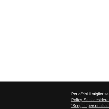
Per offrirti il miglior 
CONFAPI BRESCIA
Via F.Lippi, 30 25134 Bresci
Policy. Se si desidera 
Privacy e Cookie Policy
“Scegli e personalizza