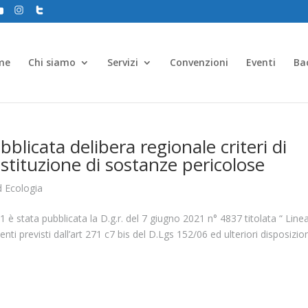
me
Chi siamo
Servizi
Convenzioni
Eventi
Ba
blicata delibera regionale criteri di
stituzione di sostanze pericolose
 Ecologia
 è stata pubblicata la D.g.r. del 7 giugno 2021 n° 4837 titolata “ Line
ti previsti dall’art 271 c7 bis del D.Lgs 152/06 ed ulteriori disposizion