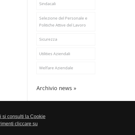
Sindacali
Selezione del Personale e
Politiche Attive del Lavoro
Sicurezza
Utilities Aziendali
Welfare Aziendale
Archivio news »
li si consulti la Cookie
trimenti cliccare su