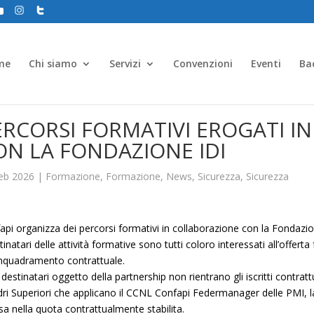
me
Chi siamo
Servizi
Convenzioni
Eventi
Ba
ERCORSI FORMATIVI EROGATI I
ON LA FONDAZIONE IDI
eb 2026
|
Formazione
,
Formazione
,
News
,
Sicurezza
,
Sicurezza
api
organizza dei percorsi formativi in collaborazione con la Fondazio
tinatari delle attività formative sono tutti coloro interessati all’offer
’inquadramento contrattuale.
 destinatari oggetto della partnership non rientrano gli iscritti contratt
ri Superiori che applicano il CCNL Confapi Federmanager delle PMI, la 
usa nella quota contrattualmente stabilita.