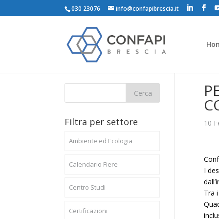
030 23076
info@confapibrescia.it
Ho
P
C
Filtra per settore
10 F
Ambiente ed Ecologia
Conf
Calendario Fiere
I des
dall
Centro Studi
Tra i
Quad
Certificazioni
incl