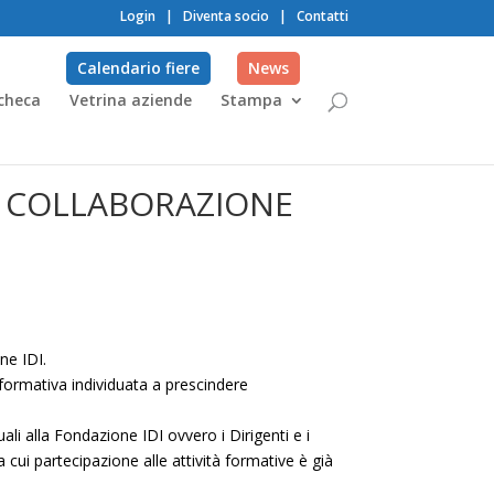
Login
|
Diventa socio
|
Contatti
Calendario fiere
News
checa
Vetrina aziende
Stampa
N COLLABORAZIONE
ne IDI.
ta formativa individuata a prescindere
uali alla Fondazione IDI ovvero i Dirigenti e i
cui partecipazione alle attività formative è già