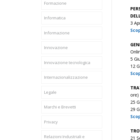
Formazione
PER
DEL
Informatica
3 Ap
Scop
Informazione
GEN
Innovazione
Onli
5 Gi
Innovazione tecnologica
12 G
Scop
Internazionalizzazione
TRA
Legale
ore)
25 G
Marchi e Brevetti
29 G
Scop
Privacy
TRO
Relazioni Industriali e
21 S