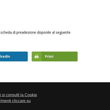
a scheda di preadesione disponile al seguente
nkedIn
Print
li si consulti la Cookie
trimenti cliccare su