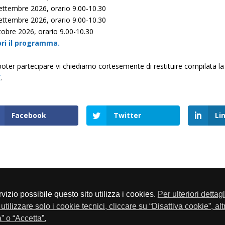
ettembre 2026, orario 9.00-10.30
ettembre 2026, orario 9.00-10.30
tobre 2026, orario 9.00-10.30
ri il programma.
poter partecipare vi chiediamo cortesemente di restituire compilata l
K
.
Facebook
Twitter
Li
servizio possibile questo sito utilizza i cookies.
Per ulteriori dettag
a P.Iva 01548020179 - Telefono 030-23076 - Fax 030-2304108
utilizzare solo i cookie tecnici, cliccare su “Disattiva cookie”, al
” o “Accetta”.