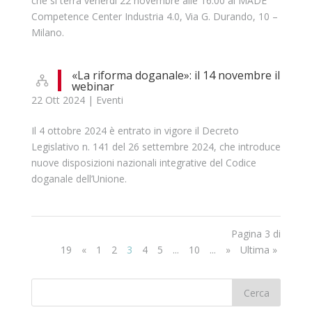
che si terrà venerdì 22 novembre alle 16:00 al MADE
Competence Center Industria 4.0, Via G. Durando, 10 –
Milano.
«La riforma doganale»: il 14 novembre il
webinar
22 Ott 2024
|
Eventi
Il 4 ottobre 2024 è entrato in vigore il Decreto
Legislativo n. 141 del 26 settembre 2024, che introduce
nuove disposizioni nazionali integrative del Codice
doganale dell’Unione.
Pagina 3 di
19
«
1
2
3
4
5
...
10
...
»
Ultima »