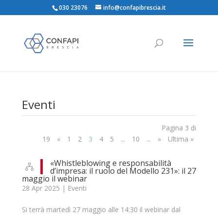
030 23076
info@confapibrescia.it
Eventi
Pagina 3 di
19
«
1
2
3
4
5
...
10
...
»
Ultima »
«Whistleblowing e responsabilità
d’impresa: il ruolo del Modello 231»: il 27
maggio il webinar
28 Apr 2025
|
Eventi
Si terrà martedì 27 maggio alle 14:30 il webinar dal