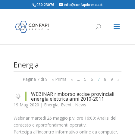
030 23076
info@confapibrescia.it
Energia
Pagina 7 di 9
« Prima
«
...
5
6
7
8
9
»
WEBINAR rimborso accise provinciali
energia elettrica anni 2010-2011
19 Mag 2020
|
Energia
,
Eventi
,
News
Webinar martedì 26 maggio p.v. ore 16:00: Analisi del
contesto e approfondimenti operativi.
Partecipa all’incontro informativo online da computer,