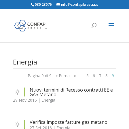
030 23076
info@confapibrescia.it
Energia
Pagina 9 di 9
« Prima
«
...
5
6
7
8
9
Nuovi termini di Recesso contratti EE e
GAS Metano
29 Nov 2016
|
Energia
Verifica imposte fatture gas metano
27 Set 2016
|
Energia