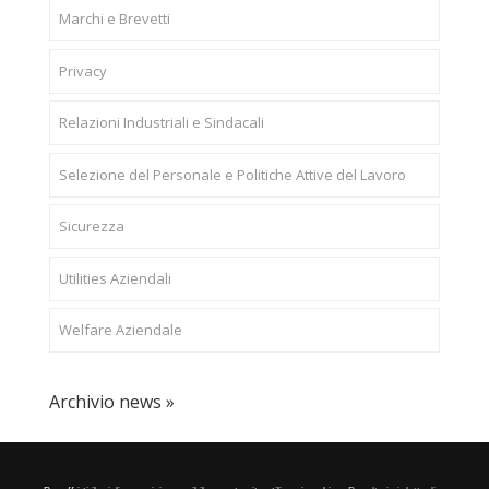
Marchi e Brevetti
Privacy
Relazioni Industriali e Sindacali
Selezione del Personale e Politiche Attive del Lavoro
Sicurezza
Utilities Aziendali
Welfare Aziendale
Archivio news »
CONFAPI BRESCIA
Via F.Lippi, 30 25134 Brescia P.Iva