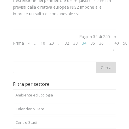
L’estensione del perimetro e dei requisiti di sicurezza
previsti dalla direttiva europea NIS2 impone alle
imprese un salto di consapevolezza.
Pagina 34 di 255
«
Prima
«
...
10
20
...
32
33
34
35
36
...
40
50
»
Filtra per settore
Ambiente ed Ecologia
Calendario Fiere
Centro Studi