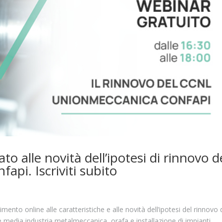
to alle novità dell’ipotesi di rinnovo d
pi. Iscriviti subito
nto online alle caratteristiche e alle novità dell’ipotesi del rinnovo 
a e media industria metalmeccanica, orafa e installazione di impianti