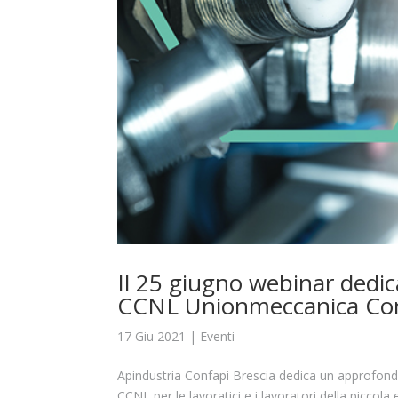
Il 25 giugno webinar dedica
CCNL Unionmeccanica Confa
17 Giu 2021
|
Eventi
Apindustria Confapi Brescia dedica un approfondime
CCNL per le lavoratici e i lavoratori della piccol