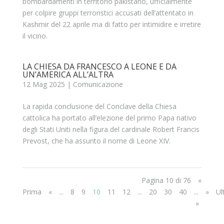
bombardamenti in territorio pakistano, ufficialmente
per colpire gruppi terroristici accusati dell’attentato in
Kashmir del 22 aprile ma di fatto per intimidire e irretire
il vicino.
LA CHIESA DA FRANCESCO A LEONE E DA
UN’AMERICA ALL’ALTRA
12 Mag 2025
|
Comunicazione
La rapida conclusione del Conclave della Chiesa
cattolica ha portato all’elezione del primo Papa nativo
degli Stati Uniti nella figura del cardinale Robert Francis
Prevost, che ha assunto il nome di Leone XIV.
Pagina 10 di 76
«
Prima
«
...
8
9
10
11
12
...
20
30
40
...
»
Ul
»