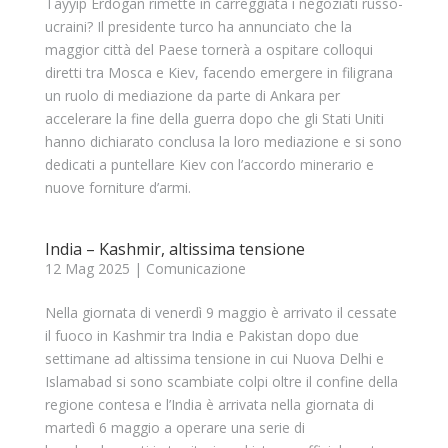
Tayyip Erdogan rimette in carreggiata i negoziati russo-
ucraini? Il presidente turco ha annunciato che la
maggior città del Paese tornerà a ospitare colloqui
diretti tra Mosca e Kiev, facendo emergere in filigrana
un ruolo di mediazione da parte di Ankara per
accelerare la fine della guerra dopo che gli Stati Uniti
hanno dichiarato conclusa la loro mediazione e si sono
dedicati a puntellare Kiev con l’accordo minerario e
nuove forniture d’armi.
India – Kashmir, altissima tensione
12 Mag 2025
|
Comunicazione
Nella giornata di venerdì 9 maggio è arrivato il cessate
il fuoco in Kashmir tra India e Pakistan dopo due
settimane ad altissima tensione in cui Nuova Delhi e
Islamabad si sono scambiate colpi oltre il confine della
regione contesa e l’India è arrivata nella giornata di
martedì 6 maggio a operare una serie di