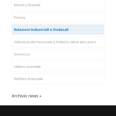
Marchi e Brevetti
Privacy
Relazioni Industriali e Sindacali
Selezione del Personale e Politiche Attive del Lavoro
Sicurezza
Utilities Aziendali
Welfare Aziendale
Archivio news »
CONFAPI BRESCIA
Via F.Lippi, 30 25134 Brescia P.Iva