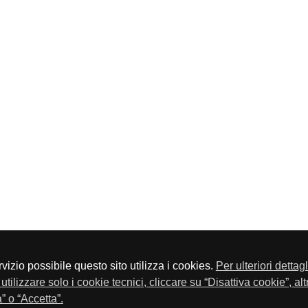
servizio possibile questo sito utilizza i cookies.
Per ulteriori dettag
a P.Iva 01548020179 - Telefono 030-23076 - Fax 030-2304108
utilizzare solo i cookie tecnici, cliccare su “Disattiva cookie”, al
” o “Accetta”.