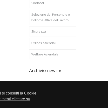
Sindacali
Selezione del Personale e
Politiche Attive del Lavoro
Sicurezza
Utilities Aziendali
Welfare Aziendale
Archivio news »
li si consulti la Cookie
trimenti cliccare su