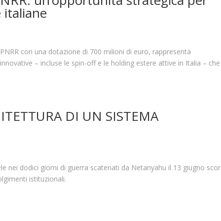
PNRR: un’opportunità strategica per
 italiane
al PNRR con una dotazione di 700 milioni di euro, rappresenta
novative – incluse le spin-off e le holding estere attive in Italia – che
HITETTURA DI UN SISTEMA
e nei dodici giorni di guerra scatenati da Netanyahu il 13 giugno sco
lgimenti istituzionali.