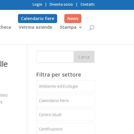
Login
|
Diventa socio
|
Contatti
Calendario fiere
News
checa
Vetrina aziende
Stampa
lle
Filtra per settore
Ambiente ed Ecologia
sivo
Calendario Fiere
ni
Centro Studi
Certificazioni