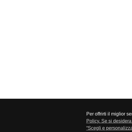
Per offrirti il miglior 
CONFAPI BRESCIA
Via F.Lippi, 30 25134 Bresci
Policy. Se si desidera 
Privacy e Cookie Policy
“Scegli e personalizza