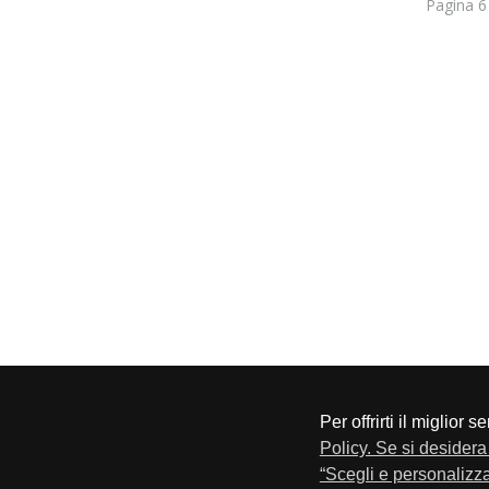
Pagina 6
Per offrirti il miglior 
CONFAPI BRESCIA
Via F.Lippi, 30 25134 Bresci
Policy. Se si desidera 
Privacy e Cookie Policy
“Scegli e personalizza