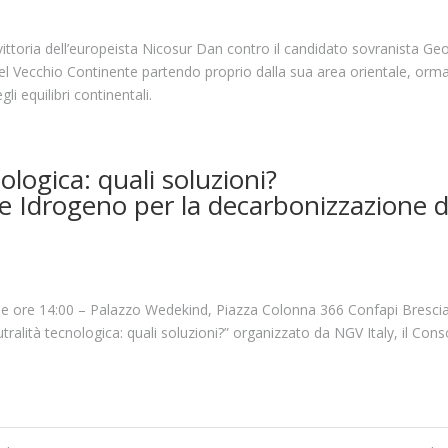
vittoria dell’europeista Nicosur Dan contro il candidato sovranista Ge
del Vecchio Continente partendo proprio dalla sua area orientale, orma
i equilibri continentali.
logica: quali soluzioni?
e Idrogeno per la decarbonizzazione d
lle ore 14:00 – Palazzo Wedekind, Piazza Colonna 366 Confapi Bresci
alità tecnologica: quali soluzioni?” organizzato da NGV Italy, il Cons