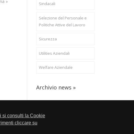
ma »
Sindacali
Selezione del Personale e
Politiche Attive del Lavoro
Sicurezza
Utilities Aziendali
Welfare Aziendale
Archivio news »
li si consulti la Cookie
trimenti cliccare su