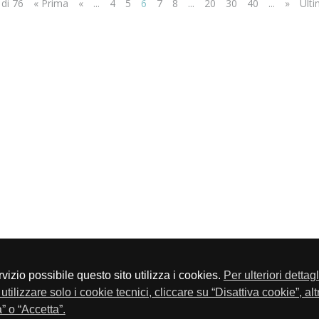
 di 76
« Prima
«
...
4
5
6
7
8
...
20
30
40
...
»
Ulti
servizio possibile questo sito utilizza i cookies.
Per ulteriori dettag
a P.Iva 01548020179 - Telefono 030-23076 - Fax 030-2304108
utilizzare solo i cookie tecnici, cliccare su “Disattiva cookie”, al
” o “Accetta”.